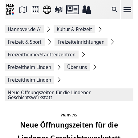
Seite
als
E-
Suche
Mail
versenden
Auf
Hannover.de
//
Kultur & Freizeit
Facebook
teilen
Auf
Freizeit & Sport
Freizeiteinrichtungen
X
teilen
Freizeitheime/Stadtteilzentren
Seitenlink
Kopieren
Freizeitheim Linden
Über uns
Seite
Drucken
Freizeitheim Linden
Neue Öffnungszeiten für die Lindener
Geschichtswerkstatt
Hinweis
Neue Öffnungszeiten für die
Lindener Geschichtswerkstatt