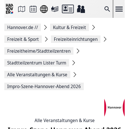
Seite
als
E-
Suche
Mail
versenden
Auf
Hannover.de
//
Kultur & Freizeit
Facebook
teilen
Auf
Freizeit & Sport
Freizeiteinrichtungen
X
teilen
Freizeitheime/Stadtteilzentren
Seitenlink
Kopieren
Stadtteilzentrum Lister Turm
Seite
Drucken
Alle Veranstaltungen & Kurse
Impro-Szene-Hannover-Abend 2026
Alle Veranstaltungen & Kurse