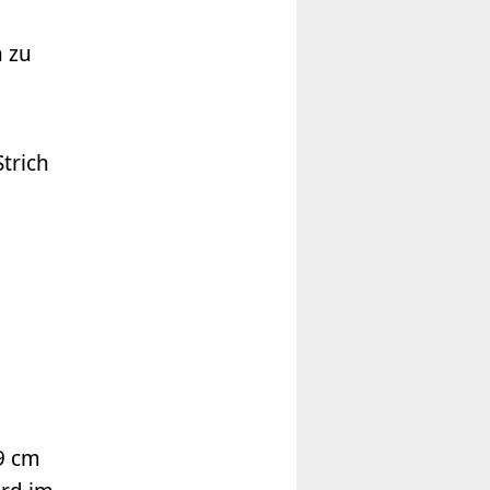
h zu
trich
9 cm