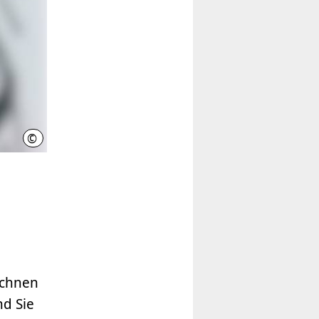
©
Heike Busse
ichnen
nd Sie