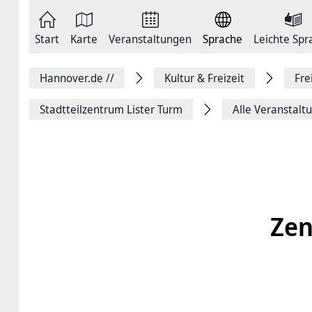
Zum
Seite
Inhalt
als
springen
E-
Zur
Mail
Start
Karte
Veranstaltungen
Sprache
Leichte Spr
Hauptnavigation
versenden
springen
Auf
Facebook
Hannover.de
//
Kultur & Freizeit
Fre
teilen
Auf
X
Stadtteilzentrum Lister Turm
Alle Veranstalt
teilen
Seitenlink
Kopieren
Seite
Drucken
Zen