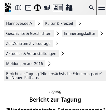
Seite
als
E-
Suche
Mail
versenden
Auf
Hannover.de
//
Kultur & Freizeit
Facebook
teilen
Auf
Geschichte & Geschichten
Erinnerungskultur
X
teilen
ZeitZentrum Zivilcourage
Seitenlink
Kopieren
Aktuelles & Veranstaltungen
Seite
Drucken
Meldungen aus 2016
Bericht zur Tagung "Niedersächsische Erinnerungsorte"
im Neuen Rathaus
Tagung
Bericht zur Tagung
"Niedersächsische Erinnerungsorte"