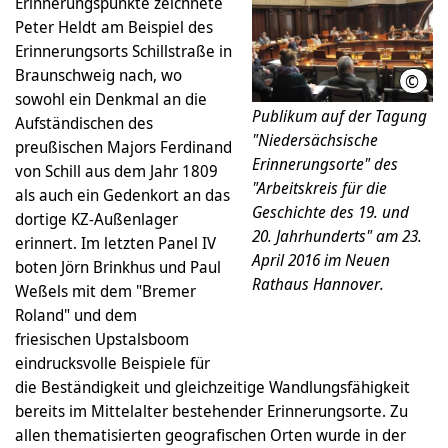
Erinnerungspunkte zeichnete
Peter Heldt am Beispiel des
Erinnerungsorts Schillstraße in
Braunschweig nach, wo
©
LHH
sowohl ein Denkmal an die
Publikum auf der Tagung
Aufständischen des
"Niedersächsische
preußischen Majors Ferdinand
Erinnerungsorte" des
von Schill aus dem Jahr 1809
"Arbeitskreis für die
als auch ein Gedenkort an das
Geschichte des 19. und
dortige KZ-Außenlager
20. Jahrhunderts" am 23.
erinnert. Im letzten Panel IV
April 2016 im Neuen
boten
Jörn Brinkhus und Paul
Rathaus Hannover.
Weßels mit dem "Bremer
Roland" und dem
friesischen Upstalsboom
eindrucksvolle Beispiele für
die Beständigkeit und gleichzeitige Wandlungsfähigkeit
bereits im Mittelalter bestehender Erinnerungsorte. Zu
allen thematisierten geografischen Orten wurde in der