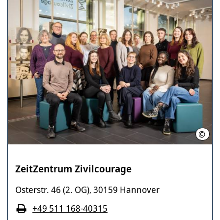
©
LHH
ZeitZentrum Zivilcourage
Osterstr. 46 (2. OG)
30159 Hannover
,
+49 511 168-40315