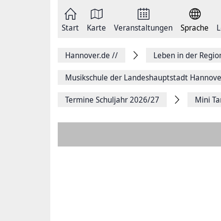
Zum
Seite
Inhalt
als
springen
E-
Zur
Mail
Start
Karte
Veranstaltungen
Sprache
L
Hauptnavigation
versenden
springen
Auf
Facebook
Hannover.de
//
Leben in der Regi
teilen
Auf
X
Musikschule der Landeshauptstadt Hannove
teilen
Seitenlink
Termine Schuljahr 2026/27
Mini Ta
Kopieren
Seite
Drucken