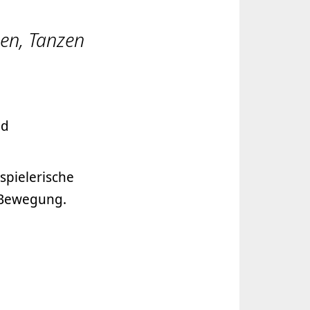
gen, Tanzen
nd
spielerische
 Bewegung.