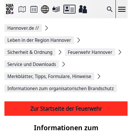
Seite
als
E-
Suche
Mail
versenden
Auf
Hannover.de
//
Facebook
teilen
Auf
Leben in der Region Hannover
X
teilen
Sicherheit & Ordnung
Feuerwehr Hannover
Seitenlink
Kopieren
Service und Downloads
Seite
Drucken
Merkblätter, Tipps, Formulare, Hinweise
Informationen zum organisatorischen Brandschutz
Zur Startseite der Feuerwehr
Informationen zum