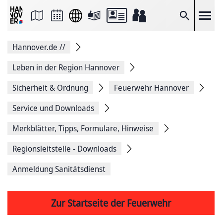
Seite
als
E-
Suche
Mail
versenden
Auf
Hannover.de
//
Facebook
teilen
Auf
Leben in der Region Hannover
X
teilen
Sicherheit & Ordnung
Feuerwehr Hannover
Seitenlink
Kopieren
Service und Downloads
Seite
Drucken
Merkblätter, Tipps, Formulare, Hinweise
Regionsleitstelle - Downloads
Anmeldung Sanitätsdienst
Zur Startseite der Feuerwehr