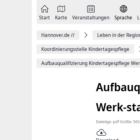
Zum
Seite
Inhalt
als
springen
E-
Zur
Mail
Start
Karte
Veranstaltungen
Sprache
L
Hauptnavigation
versenden
springen
Auf
Facebook
Hannover.de
//
Leben in der Regi
teilen
Auf
X
Koordinierungsstelle Kindertagespflege
teilen
Seitenlink
Aufbauqualifizierung Kindertagespflege Werk
Kopieren
Seite
Drucken
Aufbauq
Werk-sta
Dateityp: pdf Größe: 565