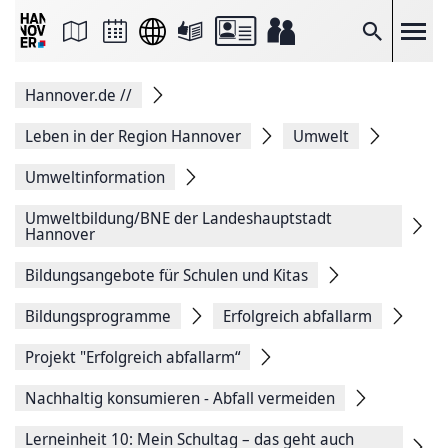
Seite
als
E-
Suche
Mail
versenden
Auf
Hannover.de
//
Facebook
teilen
Auf
Leben in der Region Hannover
Umwelt
X
teilen
Umweltinformation
Seitenlink
Kopieren
Umweltbildung/BNE der Landeshauptstadt
Seite
Hannover
Drucken
Bildungsangebote für Schulen und Kitas
Bildungsprogramme
Erfolgreich abfallarm
Projekt "Erfolgreich abfallarm“
Nachhaltig konsumieren - Abfall vermeiden
Lerneinheit 10: Mein Schultag – das geht auch