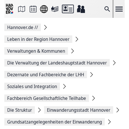
Seite
als
E-
Suche
Mail
versenden
Auf
Hannover.de
//
Facebook
teilen
Auf
Leben in der Region Hannover
X
teilen
Verwaltungen & Kommunen
Seitenlink
Kopieren
Die Verwaltung der Landeshauptstadt Hannover
Seite
Drucken
Dezernate und Fachbereiche der LHH
Soziales und Integration
Fachbereich Gesellschaftliche Teilhabe
Die Struktur
Einwanderungsstadt Hannover
Grundsatzangelegenheiten der Einwanderung