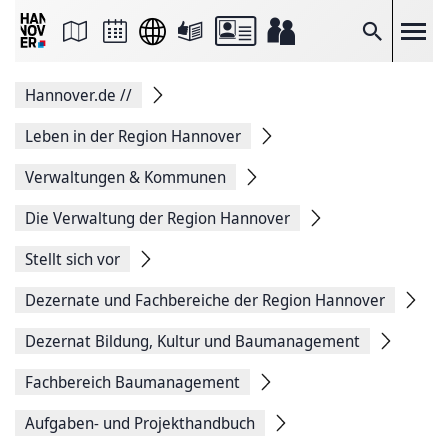
Seite
als
E-
Suche
Mail
versenden
Auf
Hannover.de
//
Facebook
teilen
Auf
Leben in der Region Hannover
X
teilen
Verwaltungen & Kommunen
Seitenlink
Kopieren
Die Verwaltung der Region Hannover
Seite
Drucken
Stellt sich vor
Dezernate und Fachbereiche der Region Hannover
Dezernat Bildung, Kultur und Baumanagement
Fachbereich Baumanagement
Aufgaben- und Projekthandbuch