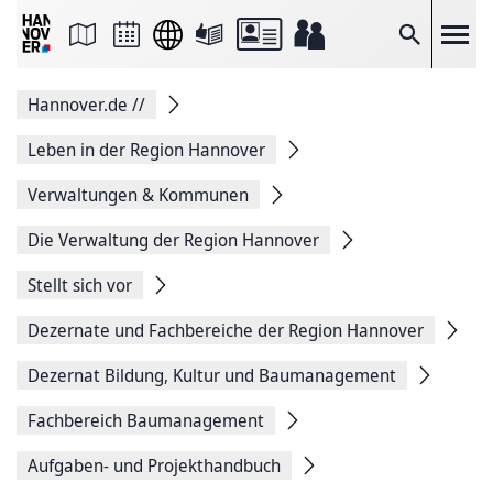
Seite
als
E-
Suche
Mail
versenden
Auf
Hannover.de
//
Facebook
teilen
Auf
Leben in der Region Hannover
X
teilen
Verwaltungen & Kommunen
Seitenlink
Kopieren
Die Verwaltung der Region Hannover
Seite
Drucken
Stellt sich vor
Dezernate und Fachbereiche der Region Hannover
Dezernat Bildung, Kultur und Baumanagement
Fachbereich Baumanagement
Aufgaben- und Projekthandbuch