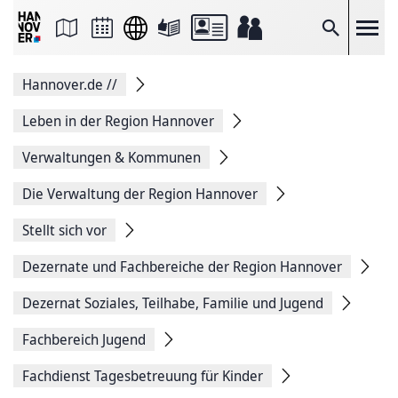
Seite
als
E-
Suche
Mail
versenden
Auf
Hannover.de
//
Facebook
teilen
Auf
Leben in der Region Hannover
X
teilen
Verwaltungen & Kommunen
Seitenlink
Kopieren
Die Verwaltung der Region Hannover
Seite
Drucken
Stellt sich vor
Dezernate und Fachbereiche der Region Hannover
Dezernat Soziales, Teilhabe, Familie und Jugend
Fachbereich Jugend
Fachdienst Tagesbetreuung für Kinder