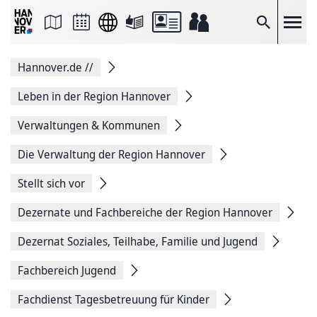
Seite
als
E-
Suche
Mail
versenden
Auf
Hannover.de
//
Facebook
teilen
Auf
Leben in der Region Hannover
X
teilen
Verwaltungen & Kommunen
Seitenlink
Kopieren
Die Verwaltung der Region Hannover
Seite
Drucken
Stellt sich vor
Dezernate und Fachbereiche der Region Hannover
Dezernat Soziales, Teilhabe, Familie und Jugend
Fachbereich Jugend
Fachdienst Tagesbetreuung für Kinder