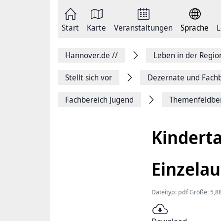
Zum
Seite
Inhalt
als
springen
E-
Zur
Mail
Start
Karte
Veranstaltungen
Sprache
L
Hauptnavigation
versenden
springen
Auf
Facebook
Hannover.de
//
Leben in der Regi
teilen
Auf
X
Stellt sich vor
Dezernate und Fachb
teilen
Seitenlink
Fachbereich Jugend
Themenfeldber
Kopieren
Seite
Drucken
Kindert
Einzela
Dateityp: pdf Größe: 5,