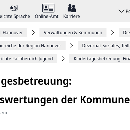
P
eichte Sprache
Online-Amt
Karriere
on Hannover
Verwaltungen & Kommunen
Die
ereiche der Region Hannover
Dezernat Soziales, Tei
ichte Fachbereich Jugend
Kindertagesbetreuung: Ei
agesbetreuung:
uswertungen der Kommun
88 MB