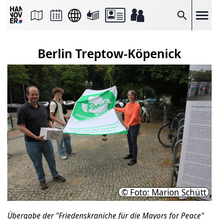
Seite
als
E-
Suche
Mail
versenden
Auf
Berlin Treptow-Köpenick
Facebook
teilen
Auf
X
teilen
Seitenlink
Kopieren
Seite
Drucken
© Foto: Marion Schütt
Übergabe der "Friedenskraniche für die Mayors for Peace"