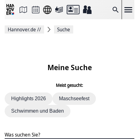
Seite
als
E-
Suche
Mail
versenden
Auf
Hannover.de
//
Suche
Facebook
teilen
Auf
X
teilen
Seitenlink
Kopieren
Meine Suche
Seite
Drucken
Meist gesucht:
Highlights 2026
Maschseefest
Schwimmen und Baden
Was suchen Sie?