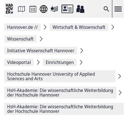
Seite
als
E-
Suche
Mail
versenden
Auf
Hannover.de
//
Wirtschaft & Wissenschaft
Facebook
teilen
Auf
Wissenschaft
X
teilen
Initiative Wissenschaft Hannover
Seitenlink
Kopieren
Videoportal
Einrichtungen
Seite
Drucken
Hochschule ­Hannover University of Applied
Sciences and Arts
HsH-Akademie: Die wissenschaftliche Weiterbildung
der Hochschule Hannover
HsH-Akademie: Die wissenschaftliche Weiterbildung
der Hochschule Hannover