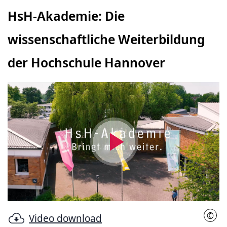
HsH-Akademie: Die
wissenschaftliche Weiterbildung
der Hochschule Hannover
Video
abspielen
©
Video download
Init