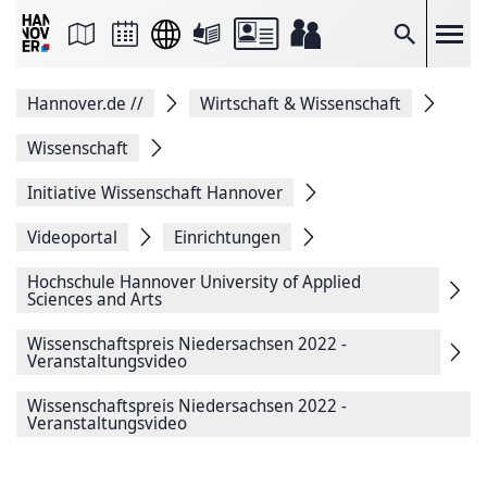
Seite
als
E-
Suche
Mail
versenden
Auf
Hannover.de
//
Wirtschaft & Wissenschaft
Facebook
teilen
Auf
Wissenschaft
X
teilen
Initiative Wissenschaft Hannover
Seitenlink
Kopieren
Videoportal
Einrichtungen
Seite
Drucken
Hochschule ­Hannover University of Applied
Sciences and Arts
Wissenschaftspreis Niedersachsen 2022 -
Veranstaltungsvideo
Wissenschaftspreis Niedersachsen 2022 -
Veranstaltungsvideo