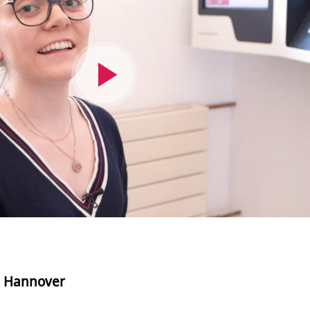
Video
abspielen
n Hannover