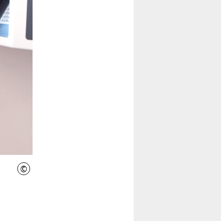
©
IniWi