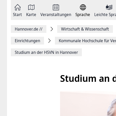
Zum
Seite
Inhalt
als
springen
E-
Zur
Mail
Start
Karte
Veranstaltungen
Sprache
Leichte Spr
Hauptnavigation
versenden
springen
Auf
Facebook
Hannover.de
//
Wirtschaft & Wissenschaft
teilen
Auf
X
Einrichtungen
Kommunale Hochschule für Ver
teilen
Seitenlink
Studium an der HSVN in Hannover
Kopieren
Seite
Drucken
Studium an 