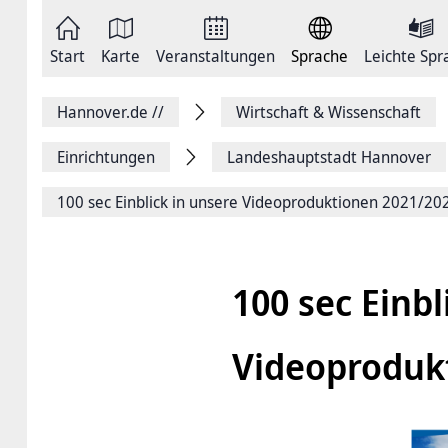
Zum
Seite
Inhalt
als
springen
E-
Zur
Mail
Start
Karte
Veranstaltungen
Sprache
Leichte Spr
Hauptnavigation
versenden
springen
Auf
Facebook
Hannover.de
//
Wirtschaft & Wissenschaft
teilen
Auf
X
Einrichtungen
Landeshauptstadt Hannover
teilen
Seitenlink
100 sec Einblick in unsere Videoproduktionen 2021/20
Kopieren
Seite
Drucken
100 sec Einbl
Videoproduk