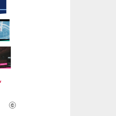
©
IniWi