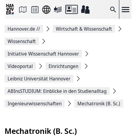
Seite
als
E-
Suche
Mail
versenden
Auf
Hannover.de
//
Wirtschaft & Wissenschaft
Facebook
teilen
Auf
Wissenschaft
X
teilen
Initiative Wissenschaft Hannover
Seitenlink
Kopieren
Videoportal
Einrichtungen
Seite
Drucken
Leibniz Universität Hannover
ABInsSTUDIUM: Einblicke in den Studienalltag
Ingenieurwissenschaften
Mechatronik (B. Sc.)
Mechatronik (B. Sc.)