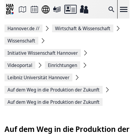
Seite
als
E-
Suche
Mail
versenden
Auf
Hannover.de
//
Wirtschaft & Wissenschaft
Facebook
teilen
Auf
Wissenschaft
X
teilen
Initiative Wissenschaft Hannover
Seitenlink
Kopieren
Videoportal
Einrichtungen
Seite
Drucken
Leibniz Universität Hannover
Auf dem Weg in die Produktion der Zukunft
Auf dem Weg in die Produktion der Zukunft
Auf dem Weg in die Produktion der