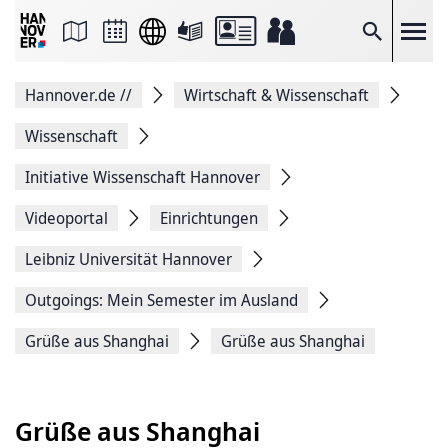
Seite
als
E-
Suche
Mail
versenden
Auf
Hannover.de
//
Wirtschaft & Wissenschaft
Facebook
teilen
Auf
Wissenschaft
X
teilen
Initiative Wissenschaft Hannover
Seitenlink
Kopieren
Videoportal
Einrichtungen
Seite
Drucken
Leibniz Universität Hannover
Outgoings: Mein Semester im Ausland
Grüße aus Shanghai
Grüße aus Shanghai
Grüße aus Shanghai