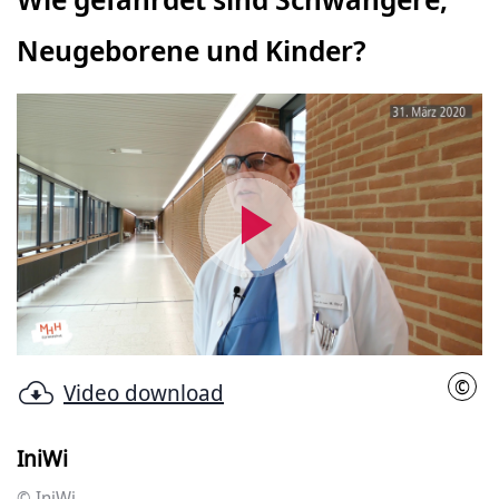
Neugeborene und Kinder?
Video
abspielen
©
Video download
IniW
IniWi
© IniWi