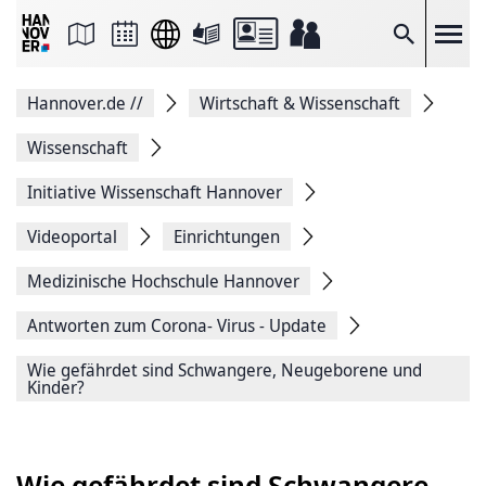
Seite
als
E-
Suche
Mail
versenden
Auf
Hannover.de
//
Wirtschaft & Wissenschaft
Facebook
teilen
Auf
Wissenschaft
X
teilen
Initiative Wissenschaft Hannover
Seitenlink
Kopieren
Videoportal
Einrichtungen
Seite
Drucken
Medizinische ­Hochschule ­Hannover
Antworten zum Corona- Virus - Update
Wie gefährdet sind Schwangere, Neugeborene und
Kinder?
Wie gefährdet sind Schwangere,