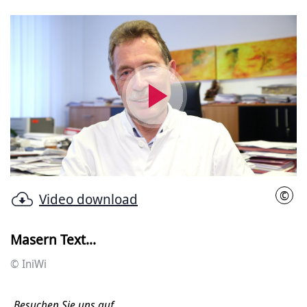
Video
abspielen
©
Video download
IniW
Masern Text...
© IniWi
Besuchen Sie uns auf