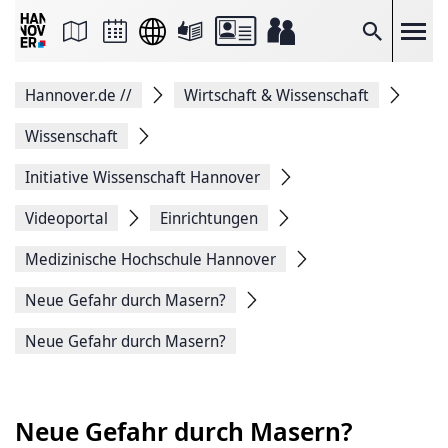
Seite
als
E-
Suche
Mail
versenden
Auf
Hannover.de
//
Wirtschaft & Wissenschaft
Facebook
teilen
Auf
Wissenschaft
X
teilen
Initiative Wissenschaft Hannover
Seitenlink
Kopieren
Videoportal
Einrichtungen
Seite
Drucken
Medizinische ­Hochschule ­Hannover
Neue Gefahr durch Masern?
Neue Gefahr durch Masern?
Neue Gefahr durch Masern?