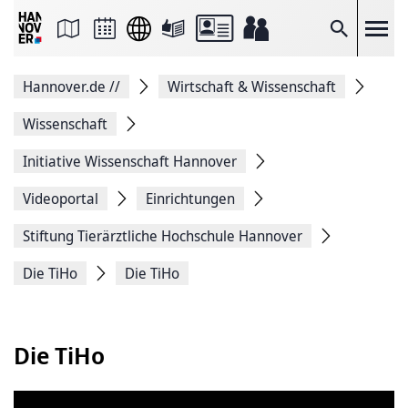
Seite
als
E-
Suche
Mail
versenden
Auf
Hannover.de
//
Wirtschaft & Wissenschaft
Facebook
teilen
Auf
Wissenschaft
X
teilen
Initiative Wissenschaft Hannover
Seitenlink
Kopieren
Videoportal
Einrichtungen
Seite
Drucken
Stiftung ­Tierärztliche ­Hochschule ­Hannover
Die TiHo
Die TiHo
Die TiHo