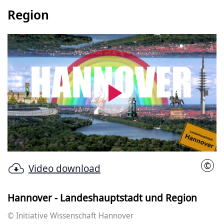
Region
Video
abspielen
©
Video download
Init
Hannover - Landeshauptstadt und Region
© Initiative Wissenschaft Hannover