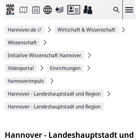
Seite
als
E-
Suche
Mail
versenden
Auf
Hannover.de
//
Wirtschaft & Wissenschaft
Facebook
teilen
Auf
Wissenschaft
X
teilen
Initiative Wissenschaft Hannover
Seitenlink
Kopieren
Videoportal
Einrichtungen
Seite
Drucken
hannoverimpuls
Hannover - Landeshauptstadt und Region
Hannover - Landeshauptstadt und Region
Hannover - Landeshauptstadt und