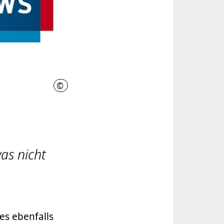
©
HMTG
as nicht
es ebenfalls