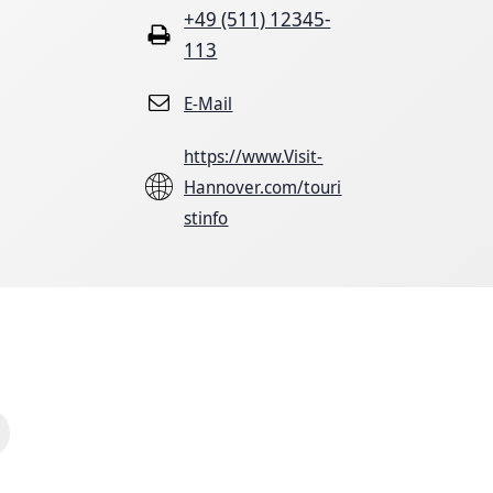
+49 (511) 12345-
113
E-Mail
https://www.Visit-
Hannover.com/touri
stinfo