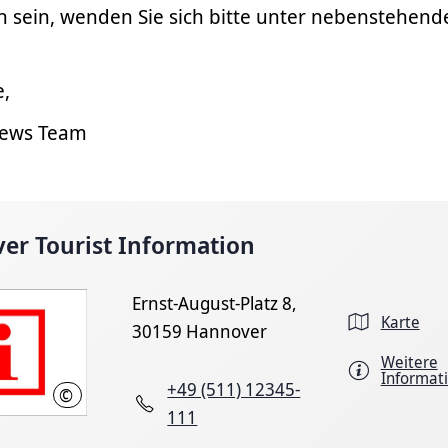
ch sein, wenden Sie sich bitte unter nebenstehen
e,
News Team
er Tourist Information
Ernst-August-Platz 8,
Karte
30159 Hannover
Weitere
Informat
+49 (511) 12345-
©
HMTG
111