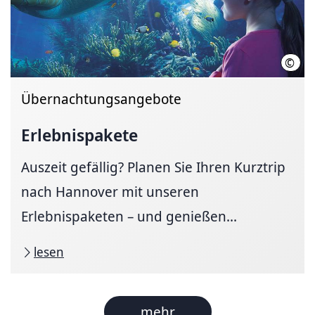
©
Sea L
Übernachtungsangebote
Erlebnispakete
Auszeit gefällig? Planen Sie Ihren Kurztrip
nach Hannover mit unseren
Erlebnispaketen – und genießen...
lesen
mehr