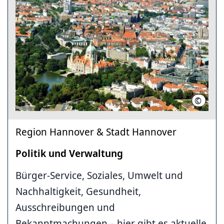
©
Region
Region Hannover & Stadt Hannover
Politik und Verwaltung
Bürger-Service, Soziales, Umwelt und
Nachhaltigkeit, Gesundheit,
Ausschreibungen und
Bekanntmachungen – hier gibt es aktuelle