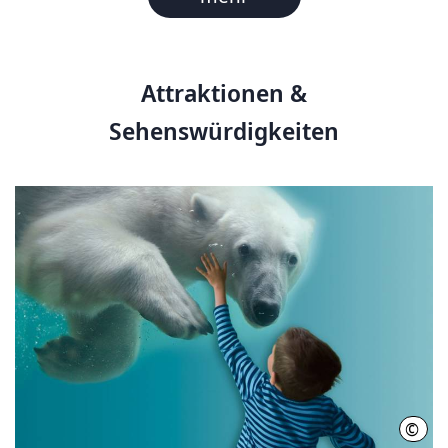
Attraktionen &
Sehenswürdigkeiten
©
Erle