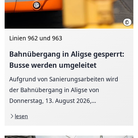
©
Üstr
Linien 962 und 963
Bahnüber­gang in Alig­se ge­sperrt:
Busse wer­den um­ge­lei­tet
Aufgrund von Sanierungsarbeiten wird
der Bahnübergang in Aligse von
Donnerstag, 13. August 2026,...
lesen