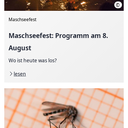
©
HVG 
Maschsee­fest
Maschseefest: Programm am 8.
August
Wo ist heute was los?
lesen