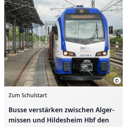
©
S-Ba
Zum Schulstart
Busse verstärken zwi­schen Al­ger­
mis­sen und Hil­des­heim Hbf den