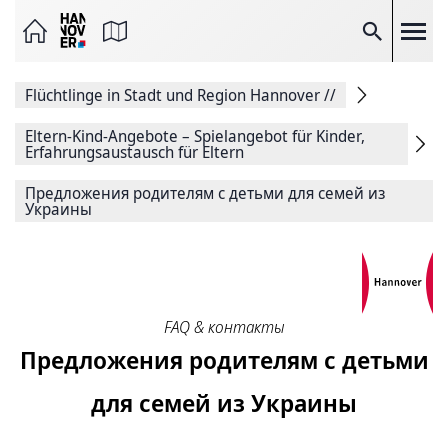
Seite
als
E-
Suche
Mail
versenden
Auf
Flüchtlinge in Stadt und Region Hannover
//
Facebook
teilen
Auf
Eltern-Kind-Angebote – Spielangebot für Kinder,
X
Erfahrungsaustausch für Eltern
teilen
Seitenlink
Предложения родителям с детьми для семей из
Kopieren
Украины
Seite
Drucken
FAQ & контакты
Предложения родителям с детьми
для семей из Украины