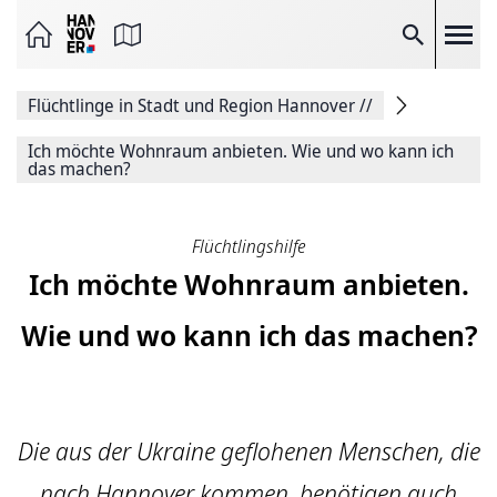
Seite
als
E-
Suche
Mail
versenden
Auf
Flüchtlinge in Stadt und Region Hannover
//
Facebook
teilen
Auf
Ich möchte Wohnraum anbieten. Wie und wo kann ich
X
das machen?
teilen
Seitenlink
Kopieren
Flüchtlingshilfe
Seite
Drucken
Ich möchte Wohnraum anbieten.
Wie und wo kann ich das machen?
Die aus der Ukraine geflohenen Menschen, die
nach Hannover kommen, benötigen auch