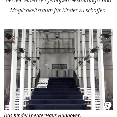
derzeit, einen zeitgemäßen Gestaltungs- und
Möglichkeitsraum für Kinder zu schaffen.
©
Math
Das KinderTheaterHaus Hannover.