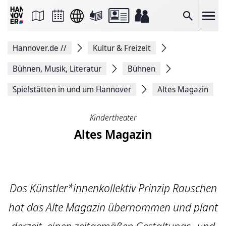
Seite
als
E-
Suche
Mail
versenden
Auf
Hannover.de
//
Kultur & Freizeit
Facebook
teilen
Auf
Bühnen, Musik, Literatur
Bühnen
X
teilen
Spielstätten in und um Hannover
Altes Magazin
Seitenlink
Kopieren
Seite
Kindertheater
Drucken
Altes Magazin
Das Künstler*innenkollektiv Prinzip Rauschen
hat das Alte Magazin übernommen und plant