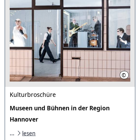
©
Isabell
Kulturbroschüre
Museen und Bühnen in der Region
Hannover
...
lesen