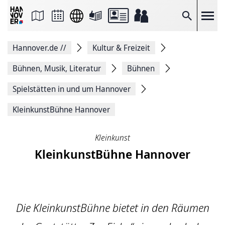
Seite
als
E-
Suche
Mail
versenden
Auf
Hannover.de
//
Kultur & Freizeit
Facebook
teilen
Auf
Bühnen, Musik, Literatur
Bühnen
X
teilen
Spielstätten in und um Hannover
Seitenlink
Kopieren
KleinkunstBühne Hannover
Seite
Drucken
Kleinkunst
KleinkunstBühne Hannover
Die KleinkunstBühne bietet in den Räumen