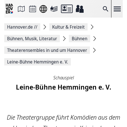
Seite
als
E-
Suche
Mail
versenden
Auf
Hannover.de
//
Kultur & Freizeit
Facebook
teilen
Auf
Bühnen, Musik, Literatur
Bühnen
X
teilen
Theaterensembles in und um Hannover
Seitenlink
Kopieren
Leine-Bühne Hemmingen e. V.
Seite
Drucken
Schauspiel
Leine-Bühne Hemmingen e. V.
Die Theatergruppe führt Komödien aus dem