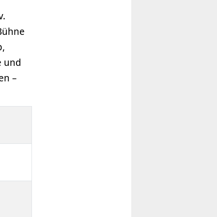
v.
 Bühne
b,
e und
en –