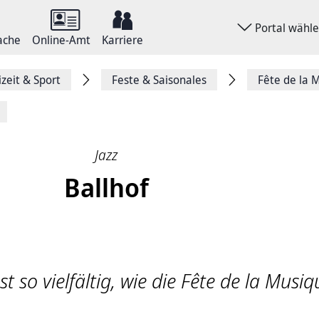
Portal wähl
ache
Online-Amt
Karriere
izeit & Sport
Feste & Saisonales
Fête de la 
Jazz
Ballhof
st so vielfältig, wie die Fête de la Musi