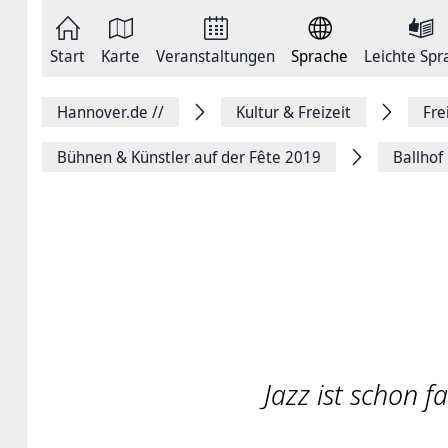
Zum
Seite
Inhalt
als
springen
E-
Zur
Mail
Start
Karte
Veranstaltungen
Sprache
Leichte Spr
Hauptnavigation
versenden
springen
Auf
Facebook
Hannover.de
//
Kultur & Freizeit
Fre
teilen
Auf
X
Bühnen & Künstler auf der Fête 2019
Ballhof
teilen
Seitenlink
Kopieren
Seite
Drucken
Jazz ist schon fa