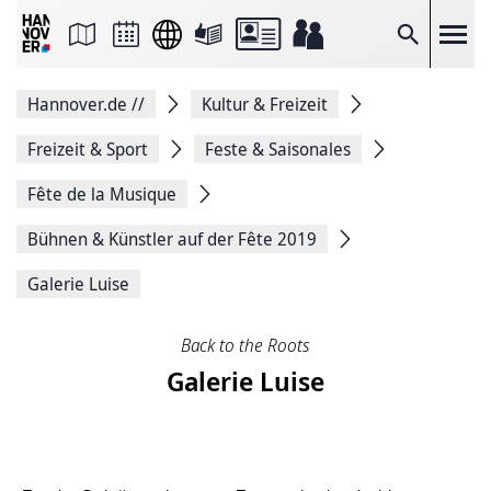
Seite
als
E-
Suche
Mail
versenden
Auf
Hannover.de
//
Kultur & Freizeit
Facebook
teilen
Auf
Freizeit & Sport
Feste & Saisonales
X
teilen
Fête de la Musique
Seitenlink
Kopieren
Bühnen & Künstler auf der Fête 2019
Seite
Drucken
Galerie Luise
Back to the Roots
Galerie Luise