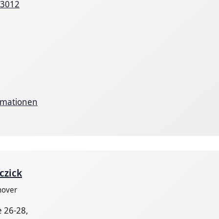
93012
rmationen
czick
nover
 26-28,