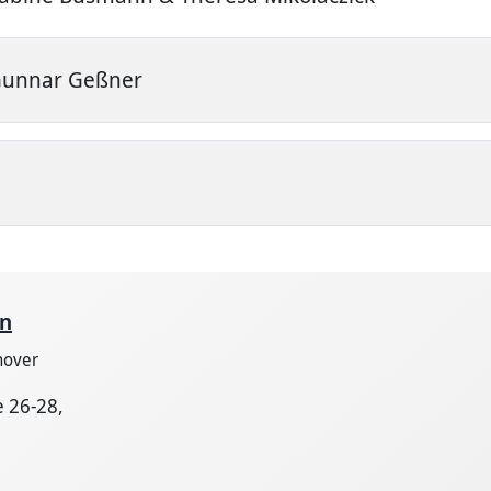
unnar Geßner
n
nover
 26-28,