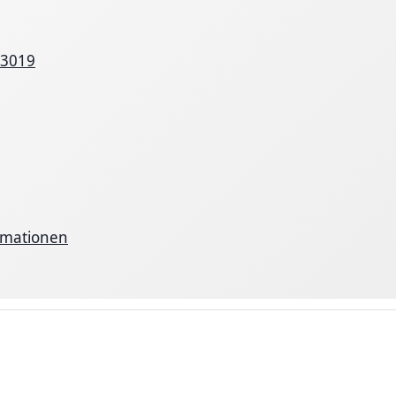
93019
rmationen