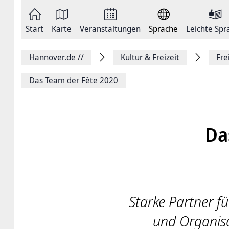
Zum
Seite
Inhalt
als
springen
E-
Zur
Mail
Start
Karte
Veranstaltungen
Sprache
Leichte Spr
Hauptnavigation
versenden
springen
Auf
Facebook
Hannover.de
//
Kultur & Freizeit
Fre
teilen
Auf
X
Das Team der Fête 2020
teilen
Seitenlink
Kopieren
Seite
Drucken
Da
Starke Partner fü
und Organisa