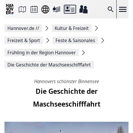
Seite
als
E-
Suche
Mail
versenden
Auf
Hannover.de
//
Kultur & Freizeit
Facebook
teilen
Auf
Freizeit & Sport
Feste & Saisonales
X
teilen
Frühling in der Region Hannover
Seitenlink
Kopieren
Die Geschichte der Maschseeschifffahrt
Seite
Drucken
Hannovers schönster Binnensee
Die Geschichte der
Maschseeschifffahrt