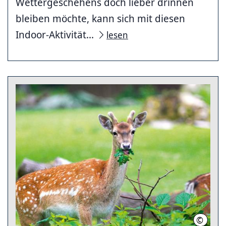
Wettergeschehens doch lieber drinnen
bleiben möchte, kann sich mit diesen
Indoor-Aktivität...
lesen
©
Thomas