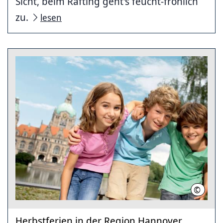
Sicht, beim Rafting geht's feucht-fröhlich
zu.
lesen
©
HMTG
Herbstferien in der Region Hannover