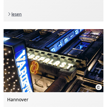
lesen
©
GOP 
Hannover