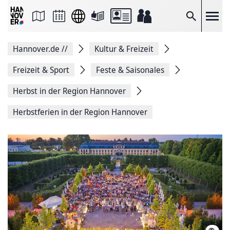
Seite
als
E-
Suche
Mail
versenden
Auf
Hannover.de
//
Kultur & Freizeit
Facebook
teilen
Auf
Freizeit & Sport
Feste & Saisonales
X
teilen
Herbst in der Region Hannover
Seitenlink
Kopieren
Herbstferien in der Region Hannover
Seite
Drucken