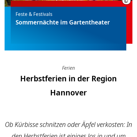
©
Chri
Feste & Festivals
Sommernächte im Gartentheater
Ferien
Herbstferien in der Region
Hannover
Ob Kürbisse schnitzen oder Äpfel verkosten: In
den Herbstferien ist einiges los in und um