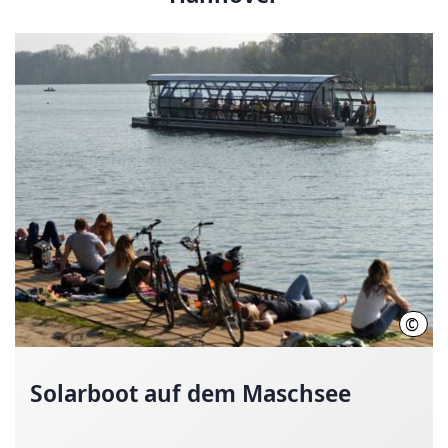
Solarboot auf dem Maschsee
©
Hann
Solarboot auf dem Maschsee