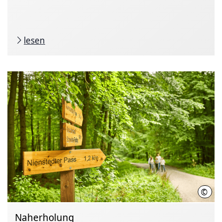
lesen
©
Chri
Naherholung