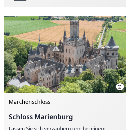
©
Patri
Märchenschloss
Schloss Marienburg
Lassen Sie sich verzaubern und bei einem