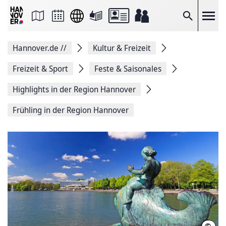
Seite
als
E-
Suche
Mail
versenden
Auf
Hannover.de
//
Kultur & Freizeit
Facebook
teilen
Auf
Freizeit & Sport
Feste & Saisonales
X
teilen
Highlights in der Region Hannover
Seitenlink
Kopieren
Frühling in der Region Hannover
Seite
Drucken