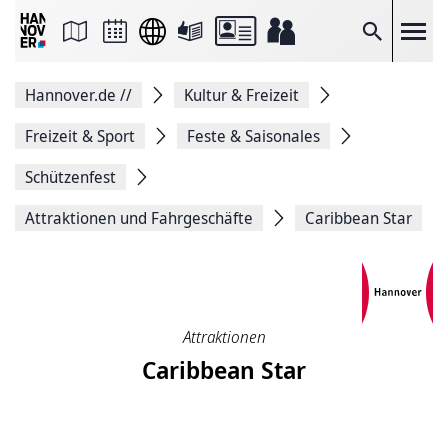
Seite
als
E-
Suche
Mail
versenden
Auf
Hannover.de
//
Kultur & Freizeit
Facebook
teilen
Auf
Freizeit & Sport
Feste & Saisonales
X
teilen
Schützenfest
Seitenlink
Kopieren
Attraktionen und Fahrgeschäfte
Caribbean Star
Seite
Drucken
Attraktionen
Caribbean Star