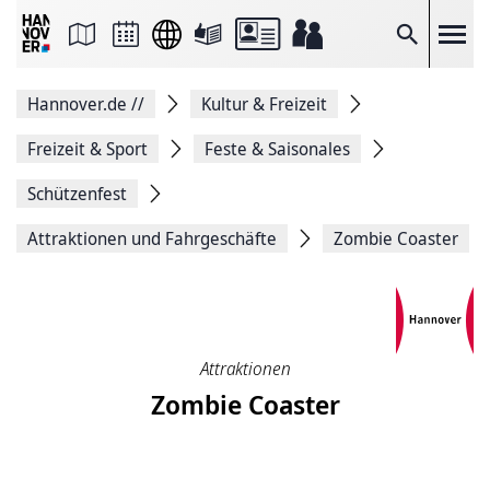
Seite
als
E-
Suche
Mail
versenden
Auf
Hannover.de
//
Kultur & Freizeit
Facebook
teilen
Auf
Freizeit & Sport
Feste & Saisonales
X
teilen
Schützenfest
Seitenlink
Kopieren
Attraktionen und Fahrgeschäfte
Zombie Coaster
Seite
Drucken
Attraktionen
Zombie Coaster