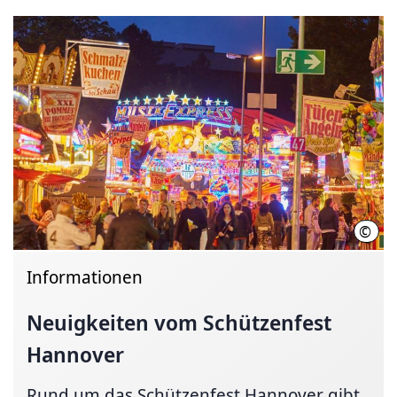
©
Chri
Informationen
Neuigkeiten vom Schützenfest
Hannover
Rund um das Schützenfest Hannover gibt