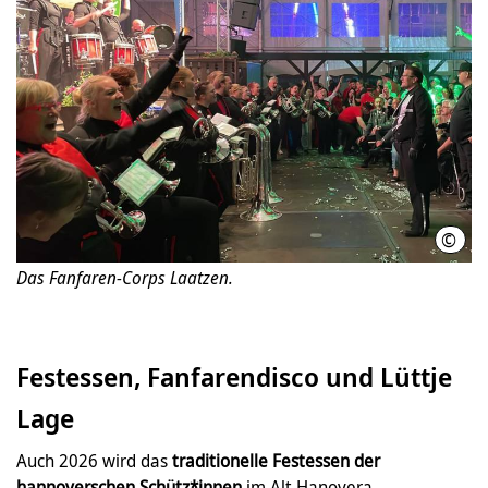
©
Katr
Das Fanfaren-Corps Laatzen.
Festessen, Fanfarendisco und Lüttje
Lage
Auch 2026 wird das
traditionelle Festessen der
hannoverschen Schütz*innen
im Alt Hanovera