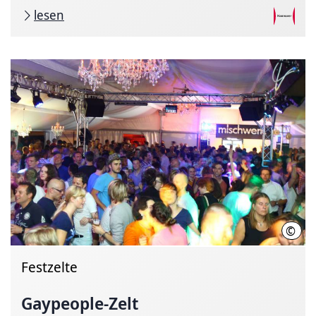
lesen
©
www.
Festzelte
Gaypeople-Zelt