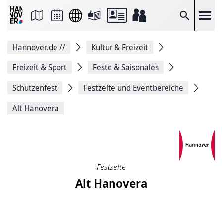
Seite
als
E-
Suche
Mail
versenden
Auf
Hannover.de
//
Kultur & Freizeit
Facebook
teilen
Auf
Freizeit & Sport
Feste & Saisonales
X
teilen
Schützenfest
Festzelte und Eventbereiche
Seitenlink
Kopieren
Alt Hanovera
Seite
Drucken
Festzelte
Alt Hanovera