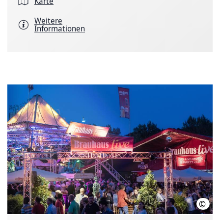
Karte
Weitere
Informationen
©
Brau