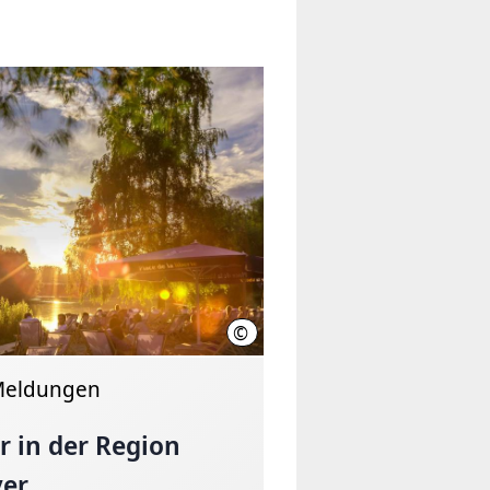
©
Stefan Knaak
Meldungen
 in der Region
er