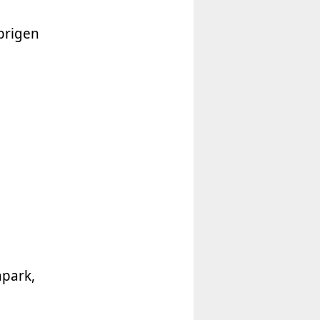
brigen
hpark,