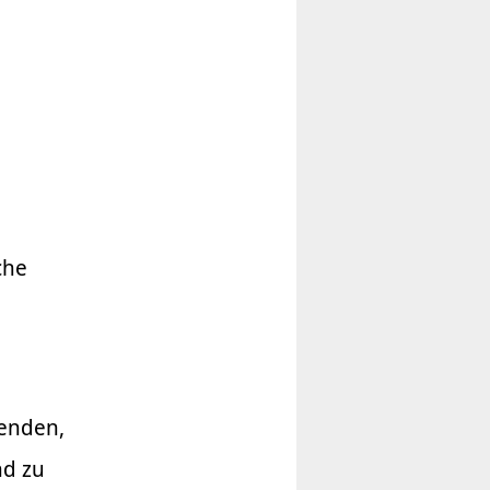
che
n
g
wenden,
nd zu