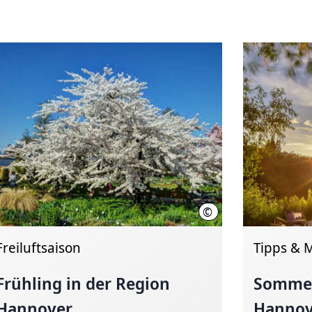
©
oversches Schützenfest e.V.
Hassan Mahramzadeh
Freiluftsaison
Tipps & 
Frühling in der Region
Sommer
Hannover
Hannov