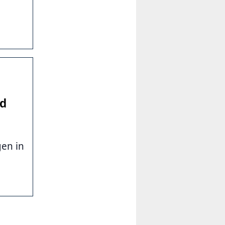
nd
en in