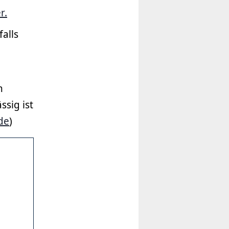
r.
falls
h
sig ist
de
)