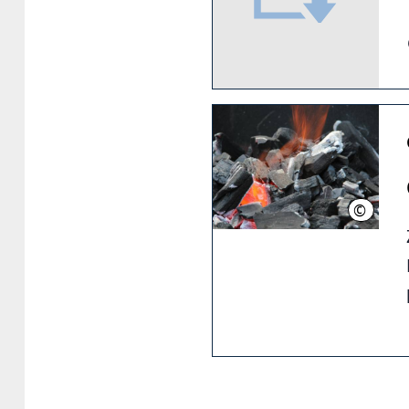
©
Lachmun