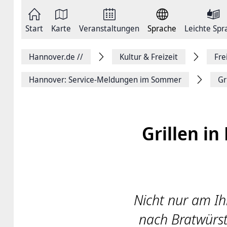
Zum
Seite
Inhalt
als
springen
E-
Zur
Mail
Start
Karte
Veranstaltungen
Sprache
Leichte Spr
Hauptnavigation
versenden
springen
Auf
Facebook
Hannover.de
//
Kultur & Freizeit
Fre
teilen
Auf
X
Hannover: Service-Meldungen im Sommer
Gr
teilen
Seitenlink
Kopieren
Seite
Drucken
Grillen in
Nicht nur am I
nach Bratwürstc