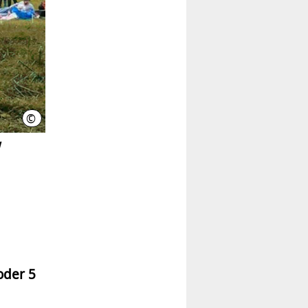
©
LHH / Neue Medien
!
oder 5