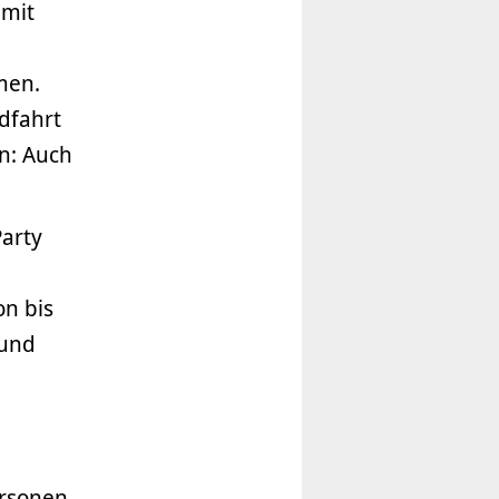
 mit
men.
dfahrt
en: Auch
arty
on bis
 und
ersonen