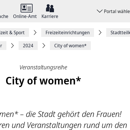
Portal wähl
ache
Online-Amt
Karriere
izeit & Sport
Freizeiteinrichtungen
Stadtteil
r
2024
City of women*
Veranstaltungsreihe
City of women*
men* – die Stadt gehört den Frauen!
ren und Veranstaltungen rund um den