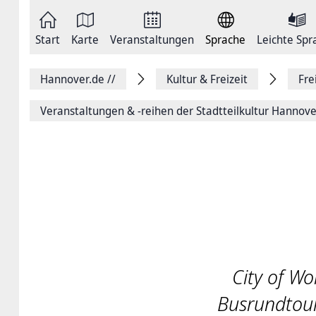
Zum
Seite
Inhalt
als
springen
E-
Zur
Mail
Start
Karte
Veranstaltungen
Sprache
Leichte Spr
Hauptnavigation
versenden
springen
Auf
Facebook
Hannover.de
//
Kultur & Freizeit
Fre
teilen
Auf
X
Veranstaltungen & -reihen der Stadtteilkultur Hannove
teilen
Seitenlink
Kopieren
Seite
Drucken
City of Wo
Busrundtou