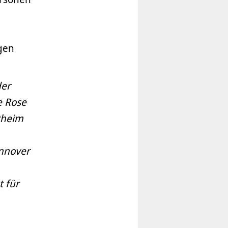
gen
der
e Rose
theim
annover
t für