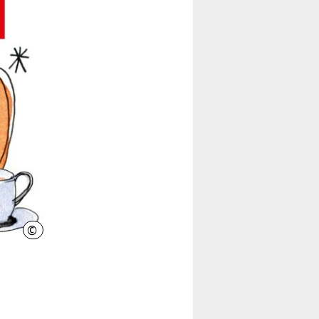
©
Heller Grafikdesign