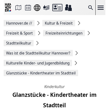
Seite
als
E-
Suche
Mail
versenden
Auf
Hannover.de
//
Kultur & Freizeit
Facebook
teilen
Auf
Freizeit & Sport
Freizeiteinrichtungen
X
teilen
Stadtteilkultur
Seitenlink
Kopieren
Was ist die Stadtteilkultur Hannover?
Seite
Drucken
Kulturelle Kinder- und Jugendbildung
Glanzstücke - Kindertheater im Stadtteil
Kinderkultur
Glanzstücke - Kindertheater im
Stadtteil