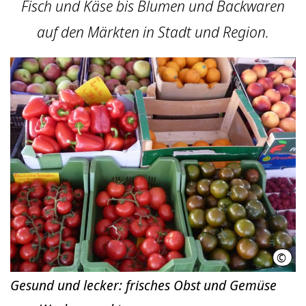
Fisch und Käse bis Blumen und Backwaren
auf den Märkten in Stadt und Region.
©
Hann
Gesund und lecker: frisches Obst und Gemüse