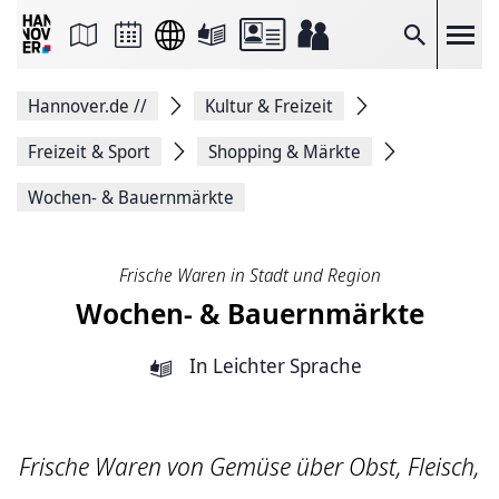
Seite
als
E-
Suche
Mail
versenden
Auf
Hannover.de
//
Kultur & Freizeit
Facebook
teilen
Auf
Freizeit & Sport
Shopping & Märkte
X
teilen
Wochen- & Bauernmärkte
Seitenlink
Kopieren
Seite
Drucken
Frische Waren in Stadt und Region
Wochen- & Bauernmärkte
In Leichter Sprache
Frische Waren von Gemüse über Obst, Fleisch,