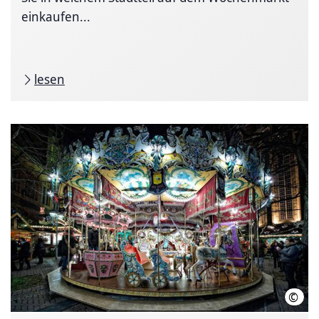
einkaufen...
lesen
©
LHH 