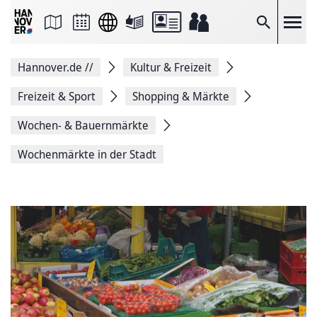
Seite
als
E-
Suche
Mail
versenden
Auf
Hannover.de
//
Kultur & Freizeit
Facebook
teilen
Auf
Freizeit & Sport
Shopping & Märkte
X
teilen
Wochen- & Bauernmärkte
Seitenlink
Kopieren
Wochenmärkte in der Stadt
Seite
Drucken