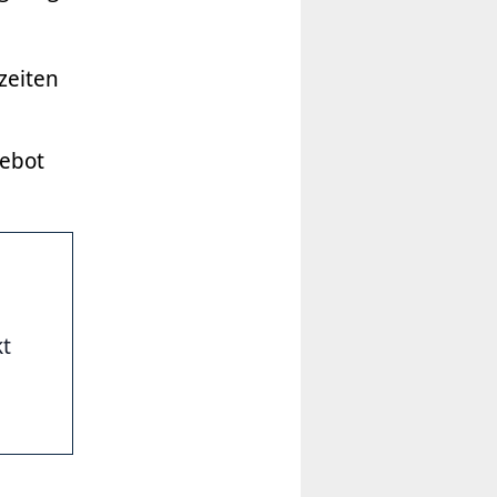
zeiten
gebot
kt