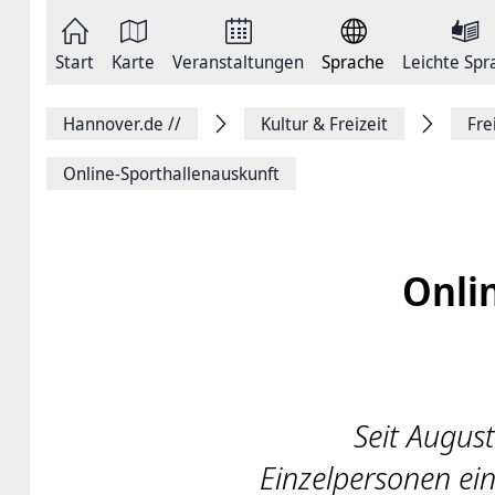
Zum
Seite
Inhalt
als
springen
E-
Zur
Mail
Start
Karte
Veranstaltungen
Sprache
Leichte Spr
Hauptnavigation
versenden
springen
Auf
Facebook
Hannover.de
//
Kultur & Freizeit
Fre
teilen
Auf
X
Online-Sporthallenauskunft
teilen
Seitenlink
Kopieren
Seite
Drucken
Onli
Seit Augus
Einzelpersonen ei